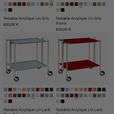
Lin Blanc
Lin Naturel
Lin Bourgogne
Lin Vert Emeraude
Lin Bordeau
Lin Gris Souris
Lin Bleu Gris
Givré
Perle Noire
Old Gold
Old Silver
Lin Blanc
Lin Naturel
Lin Bourgogne
Lin Vert Emeraude
Lin Bordeau
Lin Gris Souris
Lin Bleu Gris
Givré
Perle Noire
Old Gold
Old Silver
Blanc
Noir
Blanc
Noir
Textable Acrylique Lin Gris
Textable Acrylique Lin Gris
Souris
830,00 €
830,00 €
Secret Bleu Clair
Secret Vert Olive
Secret Argent
Secret Ivoire
Secret Or
Secret Rose Clair
Secret Vert Clair
Secret Carmine
Secret Quartz
Lin Noir
Lin Gris
Secret Bleu Clair
Secret Vert Olive
Secret Argent
Secret Ivoire
Secret Or
Secret Rose Clair
Secret Vert Clair
Secret Carmine
Secret Quartz
Lin Noir
Lin Gris
Lin Blanc
Lin Naturel
Lin Bourgogne
Lin Vert Emeraude
Lin Bordeau
Lin Gris Souris
Lin Bleu Gris
Givré
Perle Noire
Old Gold
Old Silver
Lin Blanc
Lin Naturel
Lin Bourgogne
Lin Vert Emeraude
Lin Bordeau
Lin Gris Souris
Lin Bleu Gris
Givré
Perle Noire
Old Gold
Old Silver
Blanc
Noir
Blanc
Noir
Textable Acrylique Lin Lavé
Textable Acrylique Lin Lavé