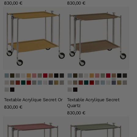
830,00 €
830,00 €
Secret Bleu Clair
Secret Vert Olive
Secret Argent
Secret Ivoire
Secret Or
Secret Rose Clair
Secret Vert Clair
Secret Carmine
Secret Quartz
Lin Noir
Lin Gris
Secret Bleu Clair
Secret Vert Olive
Secret Argent
Secret Ivoire
Secret Or
Secret Rose Clair
Secret Vert Clair
Secret Carmine
Secret Quartz
Lin Noir
Lin Gris
Lin Blanc
Lin Naturel
Lin Bourgogne
Lin Vert Emeraude
Lin Bordeau
Lin Gris Souris
Lin Bleu Gris
Givré
Perle Noire
Old Gold
Old Silver
Lin Blanc
Lin Naturel
Lin Bourgogne
Lin Vert Emeraude
Lin Bordeau
Lin Gris Souris
Lin Bleu Gris
Givré
Perle Noire
Old Gold
Old Silver
Blanc
Noir
Blanc
Noir
Textable Acrylique Secret Or
Textable Acrylique Secret
Quartz
830,00 €
830,00 €