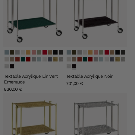
Secret Bleu Clair
Secret Vert Olive
Secret Argent
Secret Ivoire
Secret Or
Secret Rose Clair
Secret Vert Clair
Secret Carmine
Secret Quartz
Lin Noir
Lin Gris
Secret Bleu Clair
Secret Vert Olive
Secret Argent
Secret Ivoire
Secret Or
Secret Rose Clair
Secret Vert Clair
Secret Carmine
Secret Quartz
Lin Noir
Lin Gris
Lin Blanc
Lin Naturel
Lin Bourgogne
Lin Vert Emeraude
Lin Bordeau
Lin Gris Souris
Lin Bleu Gris
Givré
Perle Noire
Old Gold
Old Silver
Lin Blanc
Lin Naturel
Lin Bourgogne
Lin Vert Emeraude
Lin Bordeau
Lin Gris Souris
Lin Bleu Gris
Givré
Perle Noire
Old Gold
Old Silver
Blanc
Noir
Blanc
Noir
Textable Acrylique Lin Vert
Textable Acrylique Noir
Emeraude
701,00 €
830,00 €