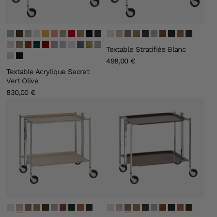
Secret Bleu Clair
Secret Vert Olive
Secret Argent
Secret Ivoire
Secret Or
Secret Rose Clair
Secret Vert Clair
Secret Carmine
Secret Quartz
Lin Noir
Lin Gris
blanc
bouleau
wenge
chêne clair
chêne foncé
gris métal
loupe foncée
noir
orme
palissand
Lin Blanc
Lin Naturel
Lin Bourgogne
Lin Vert Emeraude
Lin Bordeau
Lin Gris Souris
Lin Bleu Gris
Givré
Perle Noire
Old Gold
Old Silver
Textable Stratifiée Blanc
Blanc
Noir
498,00 €
Textable Acrylique Secret
Vert Olive
830,00 €
blanc
bouleau
wenge
chêne clair
chêne foncé
gris métal
loupe foncée
noir
orme
palissandre
blanc
bouleau
wenge
chêne clair
chêne foncé
gris métal
loupe foncée
noir
orme
palissand