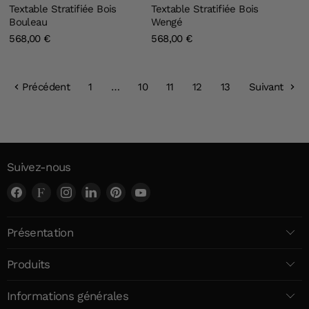
Textable Stratifiée Bois
Textable Stratifiée Bois
Bouleau
Wengé
568,00 €
568,00 €
Précédent
1
…
10
11
12
13
Suivant
Suivez-nous
Trouvez-
Trouvez-
Trouvez-
Trouvez-
Trouvez-
Trouvez-
nous
nous
nous
nous
nous
nous
sur
sur
sur
sur
sur
sur
Présentation
Facebook
Faire
Instagram
LinkedIn
Pinterest
YouTube
Produits
Informations générales