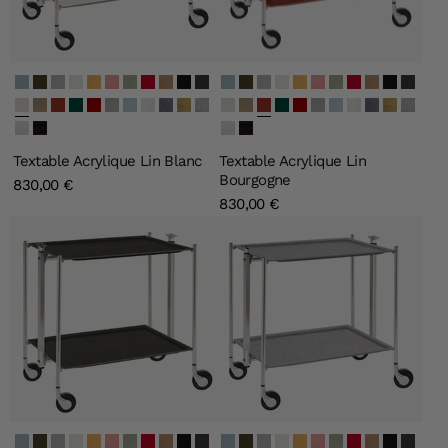
Secret Bleu Clair
Secret Vert Olive
Secret Argent
Secret Ivoire
Secret Or
Secret Rose Clair
Secret Vert Clair
Secret Carmine
Secret Quartz
Lin Noir
Lin Gris
Secret Bleu Clair
Secret Vert Olive
Secret Argent
Secret Ivoire
Secret Or
Secret Rose Clair
Secret Vert Clair
Secret Carmine
Secret Quartz
Lin Noir
Lin Gris
Lin Blanc
Lin Naturel
Lin Bourgogne
Lin Vert Emeraude
Lin Bordeau
Lin Gris Souris
Lin Bleu Gris
Givré
Perle Noire
Old Gold
Old Silver
Lin Blanc
Lin Naturel
Lin Bourgogne
Lin Vert Emeraude
Lin Bordeau
Lin Gris Souris
Lin Bleu Gris
Givré
Perle Noire
Old Gold
Old Silver
Blanc
Noir
Blanc
Noir
Textable Acrylique Lin Blanc
Textable Acrylique Lin
Bourgogne
830,00 €
830,00 €
Secret Bleu Clair
Secret Vert Olive
Secret Argent
Secret Ivoire
Secret Or
Secret Rose Clair
Secret Vert Clair
Secret Carmine
Secret Quartz
Lin Noir
Lin Gris
Secret Bleu Clair
Secret Vert Olive
Secret Argent
Secret Ivoire
Secret Or
Secret Rose Clair
Secret Vert Clair
Secret Carmine
Secret Quartz
Lin Noir
Lin Gris