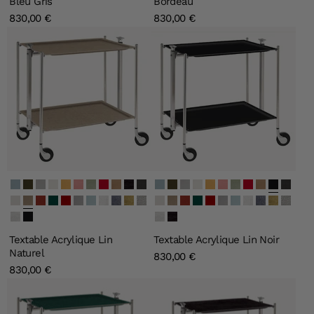
Bleu Gris
Bordeau
830,00 €
830,00 €
Secret Bleu Clair
Secret Vert Olive
Secret Argent
Secret Ivoire
Secret Or
Secret Rose Clair
Secret Vert Clair
Secret Carmine
Secret Quartz
Noir
Lin Gris
Secret Bleu Clair
Secret Vert Olive
Secret Argent
Secret Ivoire
Secret Or
Secret Rose Clair
Secret Vert Clair
Secret Carmine
Secret Quartz
Lin Noir
Lin Gris
Lin Blanc
Lin Naturel
Lin Bourgogne
Lin Vert Emeraude
Lin Bordeau
Lin Gris Souris
Lin Bleu Gris
Givré
Perle Noire
Old Gold
Old Silver
Lin Blanc
Lin Naturel
Lin Bourgogne
Lin Vert Emeraude
Lin Bordeau
Lin Gris Souris
Lin Bleu Gris
Givré
Perle Noire
Old Gold
Old Silver
Blanc
Lin Noir
Blanc
Noir
Textable Acrylique Lin
Textable Acrylique Lin Noir
Naturel
830,00 €
830,00 €