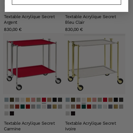
Lin Blanc
Lin Naturel
Lin Bourgogne
Lin Vert Emeraude
Lin Bordeau
Lin Gris Souris
Lin Bleu Gris
Givré
Perle Noire
Old Silver
Old Gold
Lin Blanc
Lin Naturel
Lin Bourgogne
Lin Vert Emeraude
Lin Bordeau
Lin Gris Souris
Lin Bleu Gris
Givré
Perle Noire
Old Gold
Old Silver
Blanc
Noir
Blanc
Noir
Textable Acrylique Secret
Textable Acrylique Secret
Argent
Bleu Clair
830,00 €
830,00 €
Secret Bleu Clair
Secret Vert Olive
Secret Argent
Secret Ivoire
Secret Or
Secret Rose Clair
Secret Vert Clair
Secret Carmine
Secret Quartz
Lin Noir
Lin Gris
Secret Bleu Clair
Secret Vert Olive
Secret Argent
Secret Ivoire
Secret Or
Secret Rose Clair
Secret Vert Clair
Secret Carmine
Secret Quartz
Lin Noir
Lin Gris
Lin Blanc
Lin Naturel
Lin Bourgogne
Lin Vert Emeraude
Lin Bordeau
Lin Gris Souris
Lin Bleu Gris
Givré
Perle Noire
Old Gold
Old Silver
Lin Blanc
Lin Naturel
Lin Bourgogne
Lin Vert Emeraude
Lin Bordeau
Lin Gris Souris
Lin Bleu Gris
Givré
Perle Noire
Old Gold
Old Silver
Blanc
Noir
Blanc
Noir
Textable Acrylique Secret
Textable Acrylique Secret
Carmine
Ivoire