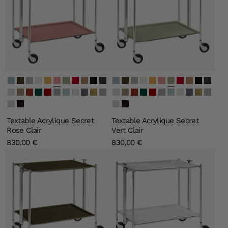
Secret Bleu Clair
Secret Vert Olive
Secret Argent
Secret Ivoire
Secret Or
Secret Rose Clair
Secret Vert Clair
Secret Carmine
Secret Quartz
Lin Noir
Lin Gris
Secret Bleu Clair
Secret Vert Olive
Secret Argent
Secret Ivoire
Secret Or
Secret Rose Clair
Secret Vert Clair
Secret Carmine
Secret Quartz
Lin Noir
Lin Gris
Lin Blanc
Lin Naturel
Lin Bourgogne
Lin Vert Emeraude
Lin Bordeau
Lin Gris Souris
Lin Bleu Gris
Givré
Perle Noire
Old Gold
Old Silver
Lin Blanc
Lin Naturel
Lin Bourgogne
Lin Vert Emeraude
Lin Bordeau
Lin Gris Souris
Lin Bleu Gris
Givré
Perle Noire
Old Gold
Old Silver
Blanc
Noir
Blanc
Noir
Textable Acrylique Secret
Textable Acrylique Secret
Rose Clair
Vert Clair
830,00 €
830,00 €