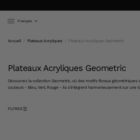
Langue
Français
Accueil
/
Plateaux Acryliques
/
Plateaux Acryliques Geometric
Plateaux Acryliques Geometric
Découvrez la collection Geometric, où des motifs floraux géométriques au
couleurs - Bleu, Vert, Rouge
-
ils s’intègrent harmonieusement sur une 
FILTRES