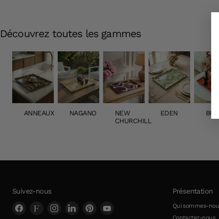
Découvrez toutes les gammes
ANNEAUX
NAGANO
NEW
EDEN
BRA
CHURCHILL
Suivez-nous
Présentation
Trouvez-
Trouvez-
Trouvez-
Trouvez-
Trouvez-
Trouvez-
Qui sommes-nou
nous
nous
nous
nous
nous
nous
Contactez-nous