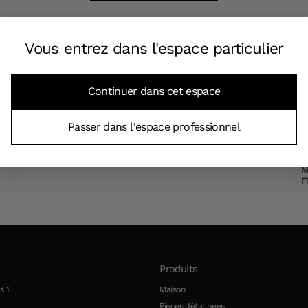
Vous entrez dans l'espace particulier
Continuer dans cet espace
Passer dans l'espace professionnel
SERO
PEONIA
ANIMALIA
ALEXANDRA
GAIA
C
M
E
Produits
s ?
Maison
Pièces détachées