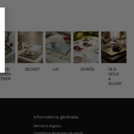
HRIS
SECRET
LIN
GIVRÉS
OLD
ORIN-
GOLD
ITNER
&
SILVER
Informations générales
Mentions légales
Conditions générales de vente