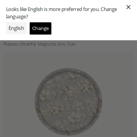
GAMME PROFESSIONNELLE
Accueil
/
PLATEAUX STRATIFIÉS
/
Plateau Stratifié Magnolia Gris Clair