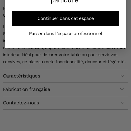
HARMONIE DES COULEURS ET DES MOTIFS FLORAUX, POUR
CE PLATEAU DE SERVICE DESIGN
Continuer dans cet espace
Laissez-vous séduire par le charme intemporel du Plateau
Passer dans l'espace professionnel
Stratifié Magnolia, une pièce maîtresse qui ravira vos
invités. Le raffinement de ses motifs floraux, capturés dans
des teintes chaudes, apporte une touche de nature dans votre
intérieur. Idéal pour décorer votre table ou pour servir vos
convives, ce plateau mêle fonctionnalité, douceur et légèreté.
Caractéristiques
Fabrication française
Contactez-nous