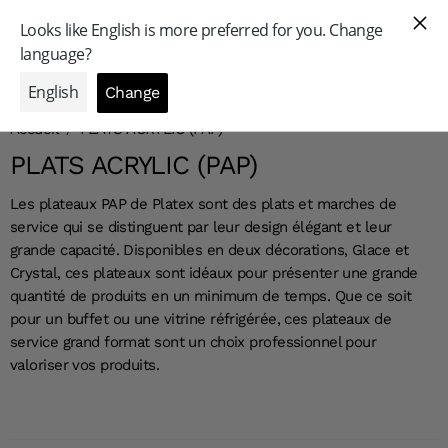
GAMME GRAND PUBLIC
Accueil
/
PLATS ACRYLIC (PAP)
PLATS ACRYLIC (PAP)
Les plateaux PAP de Platex sont des plats et marches de
service qui se distinguent par leur design élégant et leur
grande capacité. Disponibles en deux décorations, Glace et
Crystal, ces plateaux sont idéaux pour présenter une grande
quantité de produits en un minimum de temps. Que ce soit
pour un buffet ou une vitrine réfrigérée, ces plateaux de
service grand format sont un choix professionnel pour
valoriser vos produits.