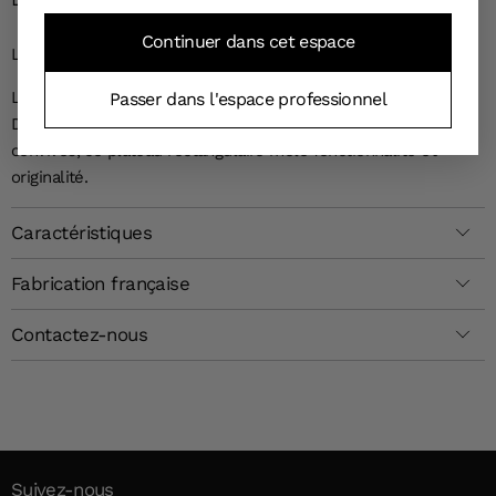
Continuer dans cet espace
LE PLATEAU DE VOS REVES
Laissez-vous séduire par l'élégance simple de ce
plateau
Passer dans l'espace professionnel
Dream Idéal pour décorer votre table ou pour servir vos
convives, ce plateau rectangulaire mêle fonctionnalité et
originalité.
Caractéristiques
Fabrication française
Contactez-nous
Suivez-nous