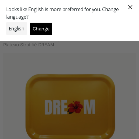
GAMME PROFESSIONNELLE
Accueil
/
Saint Valentin - plateaux stratifiés
/
Plateau Stratifié DREAM