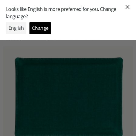
GAMME PROFESSIONNELLE
Accueil
/
Plateau Acrylique Lin Vert Emeraude