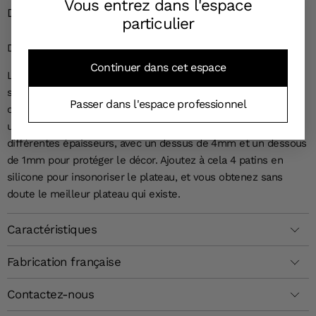
Vous entrez dans l'espace
Détails du produit
particulier
DECOUVREZ L'ELEGANCE DU PLATEAU ACRYLIQUE LIN
Continuer dans cet espace
Le Plateau Acrylique Lin décoratif de Platex est plus qu'un
simple plateau de service. Fabriqué en France, ce plateau
Passer dans l'espace professionnel
combine durabilité, design unique et élégance. Son éclat
unique est dû à l'assemblage de deux plaques d'acrylique de
différentes épaisseurs, avec un dessus de 4mm et un dessous
de 1mm pour protéger le décor. Ajoutez à cela 4 patins en
silicone pour insonoriser le plateau, et vous obtenez sans
doute le meilleur plateau qui existe.
Caractéristiques
Fabrication française
Contactez-nous