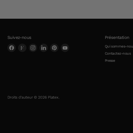
Suivez-nous
Présentation
Trouvez-
Trouvez-
Trouvez-
Trouvez-
Trouvez-
Trouvez-
Qui sommes-nou
nous
nous
nous
nous
nous
nous
Contactez-nous
sur
sur
sur
sur
sur
sur
Presse
Facebook
Faire
Instagram
LinkedIn
Pinterest
YouTube
Droits d'auteur © 2026 Platex.