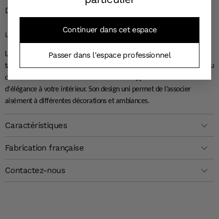
Détails du produit
Continuer dans cet espace
LE PLATEAU ACRYLIQUE SECRET
Passer dans l'espace professionnel
Le Plateau Acrylique Secret est la pièce incontournable pour votre
table. Pour un brunch, un dîner ou simplement pour décorer, ce plateau
de service décliné dans 9 teintes et 3 tailles apporte une touche
d'élégance à votre intérieur. Son design uni permet de l’associer
aisément à différentes décorations et ambiances.
Caractéristiques
Fabrication française
Contactez-nous