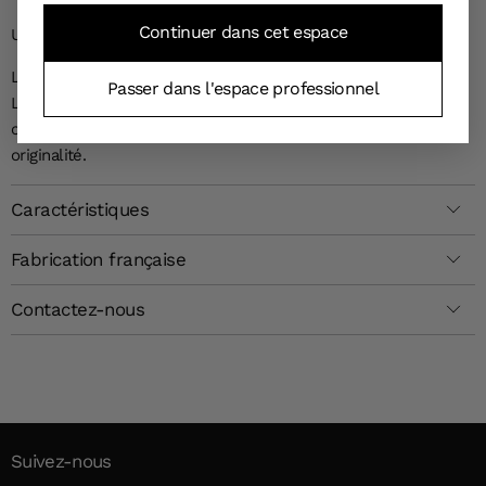
Continuer dans cet espace
UN PLATEAU OU UNE DECLARATION
Laissez-vous séduire par l'élégance simple de ce plateau
Passer dans l'espace professionnel
Love. Idéal pour décorer votre table ou pour servir vos
convives, ce plateau rectangulaire mêle fonctionnalité et
originalité.
Caractéristiques
Fabrication française
Contactez-nous
Suivez-nous