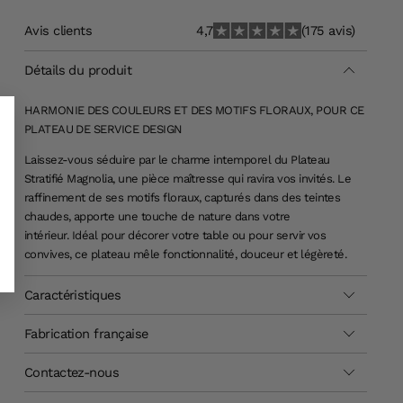
Avis clients
4,7
(175 avis)
Détails du produit
HARMONIE DES COULEURS ET DES MOTIFS FLORAUX, POUR CE
PLATEAU DE SERVICE DESIGN
Laissez-vous séduire par le charme intemporel du Plateau
Stratifié Magnolia, une pièce maîtresse qui ravira vos invités. Le
raffinement de ses motifs floraux, capturés dans des teintes
chaudes, apporte une touche de nature dans votre
intérieur. Idéal pour décorer votre table ou pour servir vos
convives, ce plateau mêle fonctionnalité, douceur et légèreté.
Caractéristiques
Fabrication française
Contactez-nous