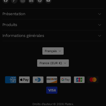
nous
nous
nous
nous
nous
nous
sur
sur
sur
sur
sur
sur
Présentation
Facebook
Faire
Instagram
LinkedIn
Pinterest
YouTube
Produits
Informations générales
Langue
Français
Pays
France
(EUR €)
Droits d'auteur © 2026 Platex.